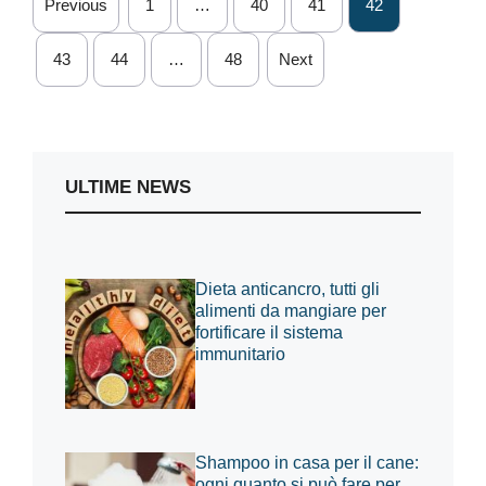
Previous
1
…
40
41
42
43
44
…
48
Next
ULTIME NEWS
Dieta anticancro, tutti gli
alimenti da mangiare per
fortificare il sistema
immunitario
Shampoo in casa per il cane:
ogni quanto si può fare per