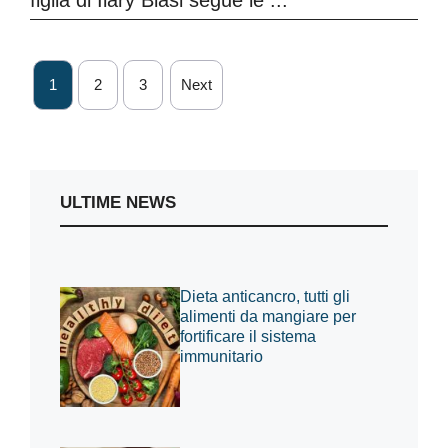
figlia di Ilary Blasi segue le ...
1
2
3
Next
ULTIME NEWS
Dieta anticancro, tutti gli
alimenti da mangiare per
fortificare il sistema
immunitario