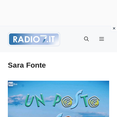
Vai
Menu
al
contenuto
Sara Fonte