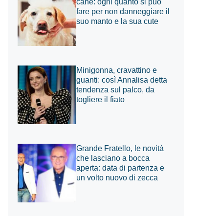
cane: ogni quanto si può
fare per non danneggiare il
suo manto e la sua cute
Minigonna, cravattino e
guanti: così Annalisa detta
tendenza sul palco, da
togliere il fiato
Grande Fratello, le novità
che lasciano a bocca
aperta: data di partenza e
un volto nuovo di zecca