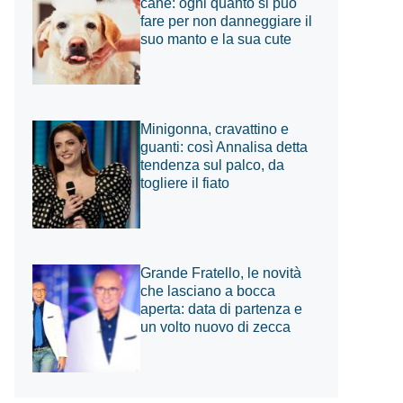
cane: ogni quanto si può
fare per non danneggiare il
suo manto e la sua cute
Minigonna, cravattino e
guanti: così Annalisa detta
tendenza sul palco, da
togliere il fiato
Grande Fratello, le novità
che lasciano a bocca
aperta: data di partenza e
un volto nuovo di zecca