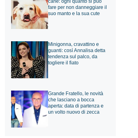
cane: ogni quanto si può
fare per non danneggiare il
suo manto e la sua cute
Minigonna, cravattino e
guanti: così Annalisa detta
tendenza sul palco, da
togliere il fiato
Grande Fratello, le novità
che lasciano a bocca
aperta: data di partenza e
un volto nuovo di zecca