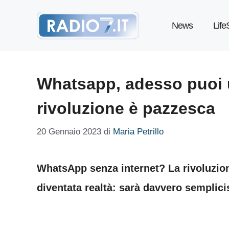
Vai
News
Life
al
contenuto
Whatsapp, adesso puoi u
rivoluzione è pazzesca
20 Gennaio 2023
di
Maria Petrillo
WhatsApp senza internet? La rivoluzion
diventata realtà: sarà davvero semplic