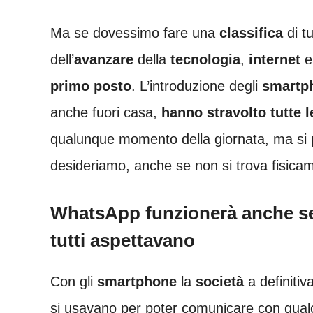
Ma se dovessimo fare una
classifica
di t
dell’
avanzare
della
tecnologia
,
internet
e
primo posto
. L’introduzione degli
smartp
anche fuori casa,
hanno stravolto tutte l
qualunque momento della giornata, ma si 
desideriamo, anche se non si trova fisica
WhatsApp funzionerà anche sen
tutti aspettavano
Con gli
smartphone
la
società
a definitiv
si usavano per poter comunicare con qua