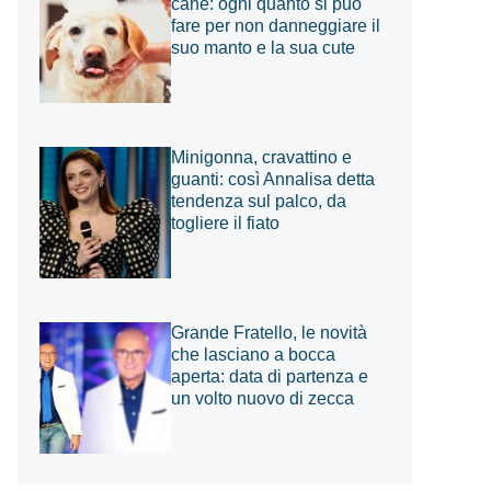
cane: ogni quanto si può
fare per non danneggiare il
suo manto e la sua cute
Minigonna, cravattino e
guanti: così Annalisa detta
tendenza sul palco, da
togliere il fiato
Grande Fratello, le novità
che lasciano a bocca
aperta: data di partenza e
un volto nuovo di zecca