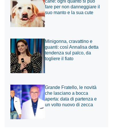
cane: ogni quanto si può
fare per non danneggiare il
suo manto e la sua cute
Minigonna, cravattino e
guanti: così Annalisa detta
tendenza sul palco, da
togliere il fiato
Grande Fratello, le novità
che lasciano a bocca
aperta: data di partenza e
un volto nuovo di zecca