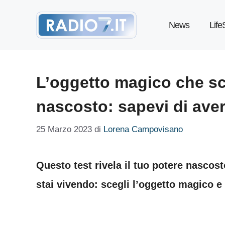
Vai
News
Life
al
contenuto
L’oggetto magico che sce
nascosto: sapevi di ave
25 Marzo 2023
di
Lorena Campovisano
Questo test rivela il tuo potere nascos
stai vivendo: scegli l’oggetto magico e