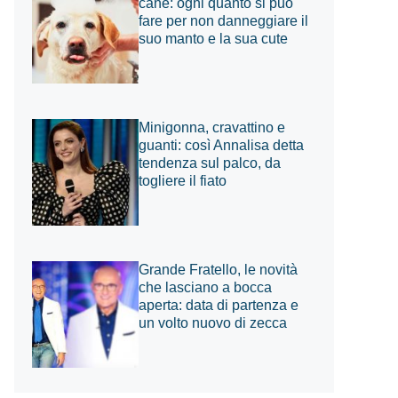
cane: ogni quanto si può
fare per non danneggiare il
suo manto e la sua cute
Minigonna, cravattino e
guanti: così Annalisa detta
tendenza sul palco, da
togliere il fiato
Grande Fratello, le novità
che lasciano a bocca
aperta: data di partenza e
un volto nuovo di zecca