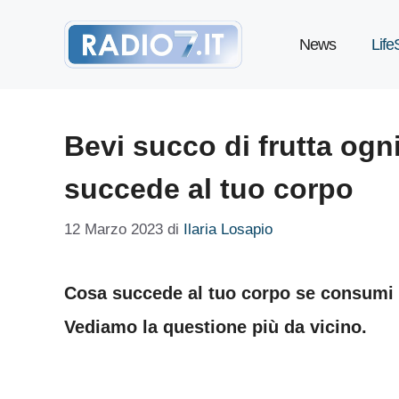
Vai
News
Life
al
contenuto
Bevi succo di frutta og
succede al tuo corpo
12 Marzo 2023
di
Ilaria Losapio
Cosa succede al tuo corpo se consumi o
Vediamo la questione più da vicino.