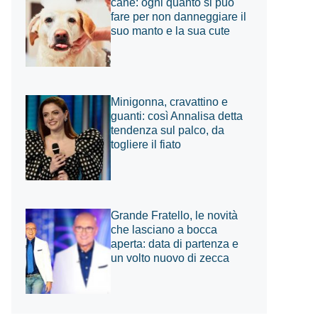
cane: ogni quanto si può
fare per non danneggiare il
suo manto e la sua cute
Minigonna, cravattino e
guanti: così Annalisa detta
tendenza sul palco, da
togliere il fiato
Grande Fratello, le novità
che lasciano a bocca
aperta: data di partenza e
un volto nuovo di zecca