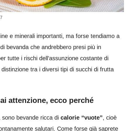
o7
amine e minerali importanti, ma forse tendiamo a
o di bevanda che andrebbero presi più in
r tutte i rischi dell’assunzione costante di
stinzione tra i diversi tipi di succhi di frutta
Fai attenzione, ecco perché
tta sono bevande ricca di
calorie “vuote”
, cioè
lontanamente salutari. Come forse già saprete