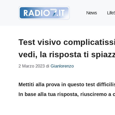
Vai
News
Life
al
contenuto
Test visivo complicatiss
vedi, la risposta ti spiaz
2 Marzo 2023
di
Gianlorenzo
Mettiti alla prova in questo test diffic
In base alla tua risposta, riusciremo a 