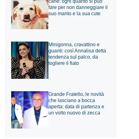
cane: ogni quanto si può
fare per non danneggiare il
suo manto e la sua cute
Minigonna, cravattino e
guanti: così Annalisa detta
tendenza sul palco, da
togliere il fiato
Grande Fratello, le novità
che lasciano a bocca
aperta: data di partenza e
un volto nuovo di zecca