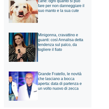
cane: ogni quanto si può
fare per non danneggiare il
suo manto e la sua cute
Minigonna, cravattino e
guanti: così Annalisa detta
tendenza sul palco, da
togliere il fiato
Grande Fratello, le novità
che lasciano a bocca
aperta: data di partenza e
un volto nuovo di zecca