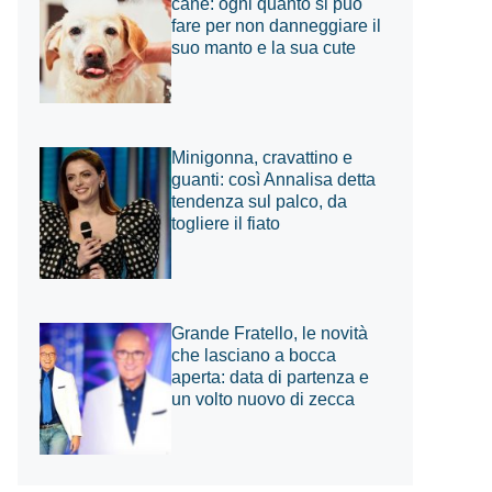
cane: ogni quanto si può
fare per non danneggiare il
suo manto e la sua cute
Minigonna, cravattino e
guanti: così Annalisa detta
tendenza sul palco, da
togliere il fiato
Grande Fratello, le novità
che lasciano a bocca
aperta: data di partenza e
un volto nuovo di zecca