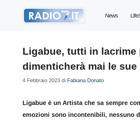
Vai
News
Life
al
contenuto
Ligabue, tutti in lacrime
dimenticherà mai le sue
4 Febbraio 2023
di
Fabiana Donato
Ligabue è un Artista che sa sempre come
emozioni sono incontenibili, nessuno 