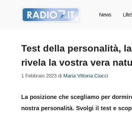
Vai
News
Life
al
contenuto
Test della personalità, l
rivela la vostra vera nat
1 Febbraio 2023
di
Maria Vittoria Ciocci
La posizione che scegliamo per dormire 
nostra personalità. Svolgi il test e sco