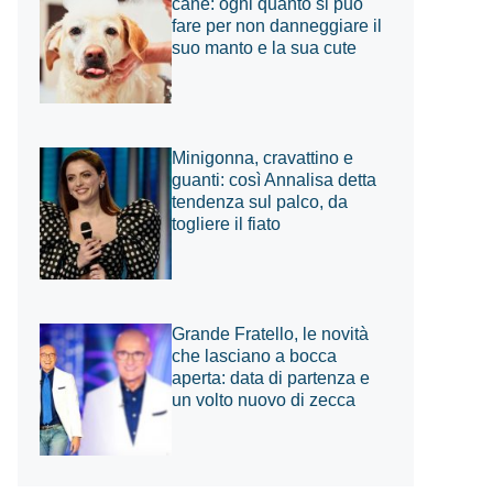
cane: ogni quanto si può
fare per non danneggiare il
suo manto e la sua cute
Minigonna, cravattino e
guanti: così Annalisa detta
tendenza sul palco, da
togliere il fiato
Grande Fratello, le novità
che lasciano a bocca
aperta: data di partenza e
un volto nuovo di zecca