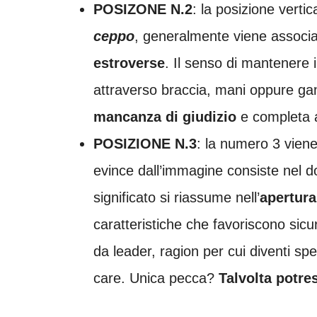
POSIZONE N.2
: la posizione vert
ceppo
, generalmente viene associa
estroverse
. Il senso di mantenere il
attraverso braccia, mani oppure g
mancanza di giudizio
e completa a
POSIZIONE N.3
: la numero 3 viene
evince dall’immagine consiste nel dor
significato si riassume nell’
apertura
caratteristiche che favoriscono sic
da leader, ragion per cui diventi spe
care. Unica pecca?
Talvolta potre