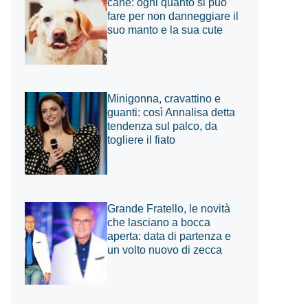
cane: ogni quanto si può
fare per non danneggiare il
suo manto e la sua cute
Minigonna, cravattino e
guanti: così Annalisa detta
tendenza sul palco, da
togliere il fiato
Grande Fratello, le novità
che lasciano a bocca
aperta: data di partenza e
un volto nuovo di zecca