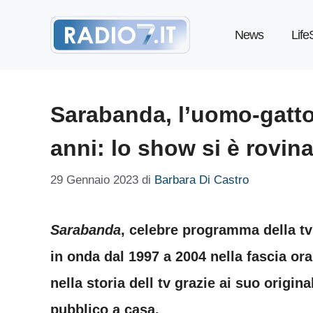
Vai
News
Life
al
contenuto
Sarabanda, l’uomo-gatto 
anni: lo show si è rovin
29 Gennaio 2023
di
Barbara Di Castro
Sarabanda
, celebre programma della tv
in onda dal 1997 a 2004 nella fascia ora
nella storia dell tv grazie ai suo origin
pubblico a casa.