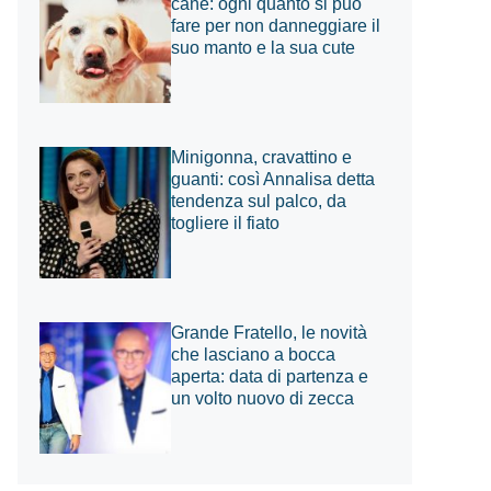
cane: ogni quanto si può
fare per non danneggiare il
suo manto e la sua cute
Minigonna, cravattino e
guanti: così Annalisa detta
tendenza sul palco, da
togliere il fiato
Grande Fratello, le novità
che lasciano a bocca
aperta: data di partenza e
un volto nuovo di zecca