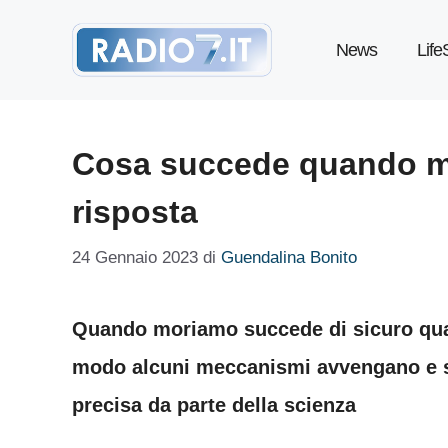
Vai
News
Life
al
contenuto
Cosa succede quando mo
risposta
24 Gennaio 2023
di
Guendalina Bonito
Quando moriamo succede di sicuro qua
modo alcuni meccanismi avvengano e s
precisa da parte della scienza