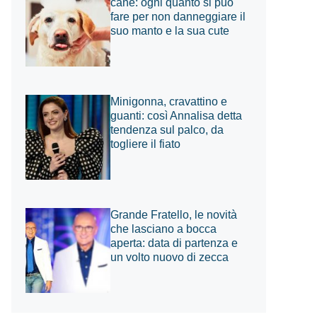
cane: ogni quanto si può
fare per non danneggiare il
suo manto e la sua cute
Minigonna, cravattino e
guanti: così Annalisa detta
tendenza sul palco, da
togliere il fiato
Grande Fratello, le novità
che lasciano a bocca
aperta: data di partenza e
un volto nuovo di zecca