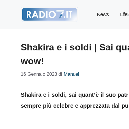
Vai
News
Life
al
contenuto
Shakira e i soldi | Sai q
wow!
16 Gennaio 2023
di
Manuel
Shakira e i soldi, sai quant’è il suo p
sempre più celebre e apprezzata dal pu