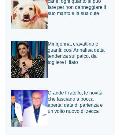
cane: ogni quanto si può
fare per non danneggiare il
suo manto e la sua cute
Minigonna, cravattino e
guanti: così Annalisa detta
tendenza sul palco, da
togliere il fiato
Grande Fratello, le novità
che lasciano a bocca
aperta: data di partenza e
un volto nuovo di zecca