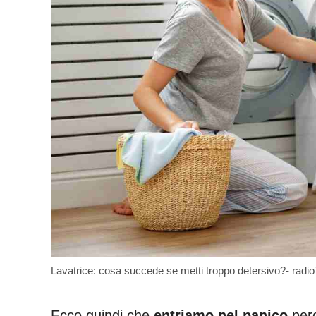
Lavatrice: cosa succede se metti troppo detersivo?- radio
Ecco quindi che
entriamo nel panico
perc