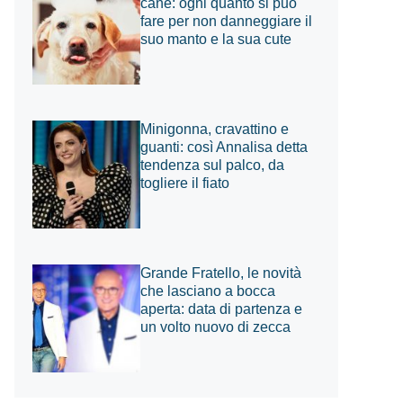
cane: ogni quanto si può
fare per non danneggiare il
suo manto e la sua cute
Minigonna, cravattino e
guanti: così Annalisa detta
tendenza sul palco, da
togliere il fiato
Grande Fratello, le novità
che lasciano a bocca
aperta: data di partenza e
un volto nuovo di zecca