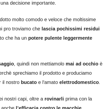
 una decisione importante.
rodotto molto comodo e veloce che moltissime
uoi pro troviamo che
lascia pochissimi residui
tto che ha un
potere pulente leggermente
saggio
, quindi non mettiamolo
mai ad occhio
è
perchè sprechiamo il prodotto e produciamo
r il nostro
bucato
e l’amato
elettrodomestico
.
i nostri capi, oltre a
rovinarli
prima con la
ma anche
l’efficacia contro le macchie