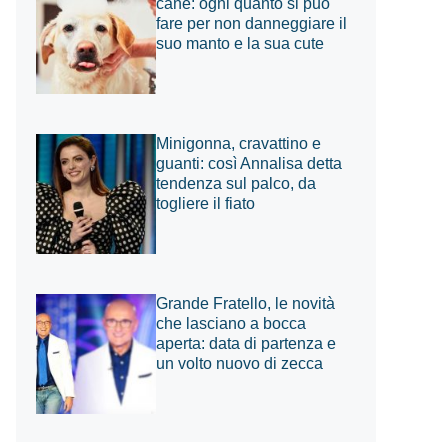
cane: ogni quanto si può
fare per non danneggiare il
suo manto e la sua cute
Minigonna, cravattino e
guanti: così Annalisa detta
tendenza sul palco, da
togliere il fiato
Grande Fratello, le novità
che lasciano a bocca
aperta: data di partenza e
un volto nuovo di zecca