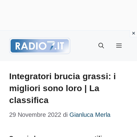
Vai
Menu
al
contenuto
Integratori brucia grassi: i
migliori sono loro | La
classifica
29 Novembre 2022
di
Gianluca Merla