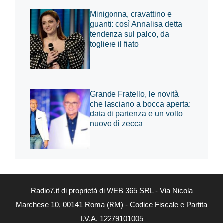
Minigonna, cravattino e
guanti: così Annalisa detta
tendenza sul palco, da
togliere il fiato
Grande Fratello, le novità
che lasciano a bocca aperta:
data di partenza e un volto
nuovo di zecca
Radio7.it di proprietà di WEB 365 SRL - Via Nicola
Marchese 10, 00141 Roma (RM) - Codice Fiscale e Partita
I.V.A. 12279101005