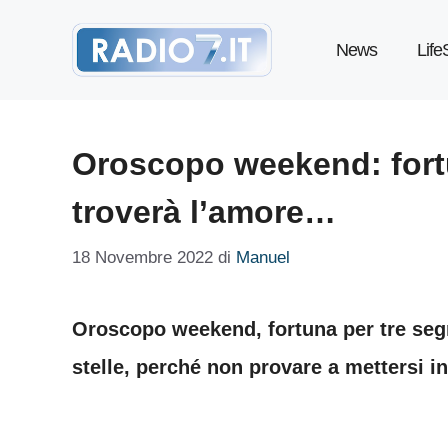
Vai
News
Life
al
contenuto
Oroscopo weekend: fortu
troverà l’amore…
18 Novembre 2022
di
Manuel
Oroscopo weekend, fortuna per tre segn
stelle, perché non provare a mettersi i