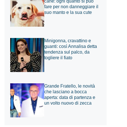
cane: ogni quanto si può
fare per non danneggiare il
suo manto e la sua cute
Minigonna, cravattino e
guanti: così Annalisa detta
tendenza sul palco, da
togliere il fiato
Grande Fratello, le novità
che lasciano a bocca
aperta: data di partenza e
un volto nuovo di zecca