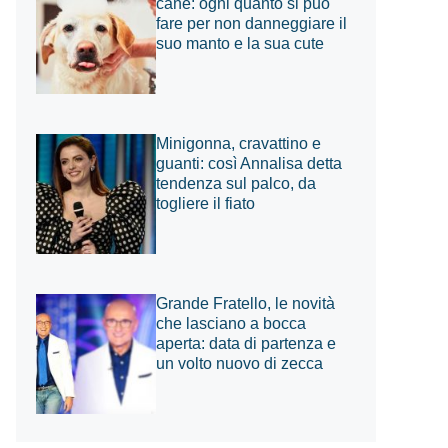
cane: ogni quanto si può
fare per non danneggiare il
suo manto e la sua cute
Minigonna, cravattino e
guanti: così Annalisa detta
tendenza sul palco, da
togliere il fiato
Grande Fratello, le novità
che lasciano a bocca
aperta: data di partenza e
un volto nuovo di zecca