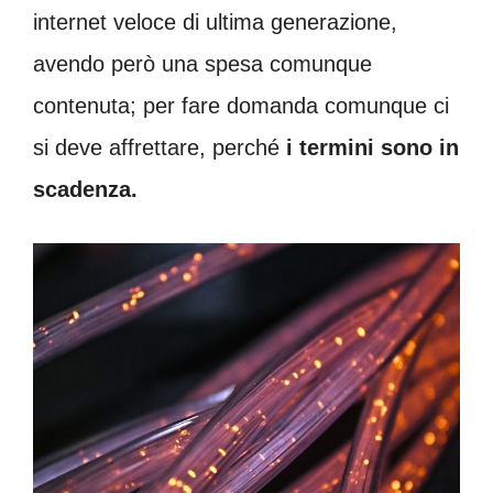
internet veloce di ultima generazione,
avendo però una spesa comunque
contenuta; per fare domanda comunque ci
si deve affrettare, perché
i termini sono in
scadenza.