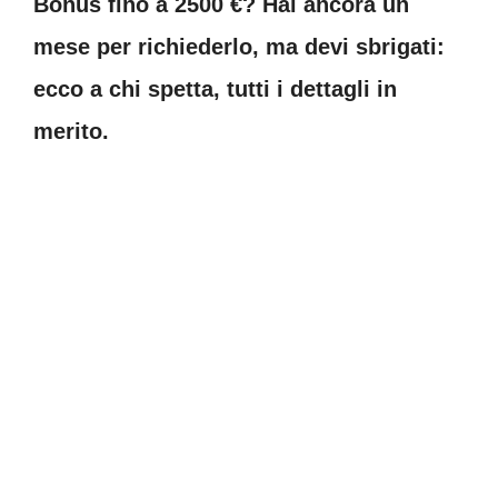
Bonus fino a 2500 €? Hai ancora un
mese per richiederlo, ma devi sbrigati:
ecco a chi spetta, tutti i dettagli in
merito.