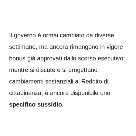
Il governo è ormai cambiato da diverse
settimane, ma ancora rimangono in vigore
bonus già approvati dallo scorso esecutivo;
mentre si discute e si progettano
cambiamenti sostanziali al Reddito di
cittadinanza, è ancora disponibile uno
specifico sussidio.