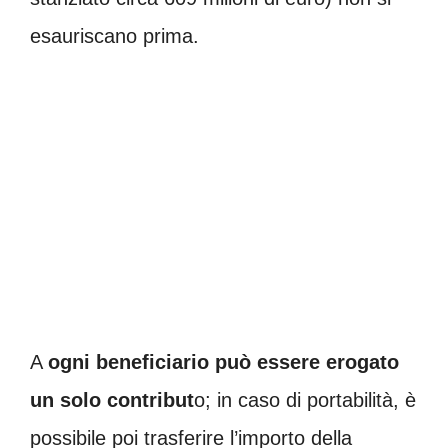
esauriscano prima.
A
ogni beneficiario può essere erogato
un solo contribut
o; in caso di portabilità, è
possibile poi trasferire l’importo della