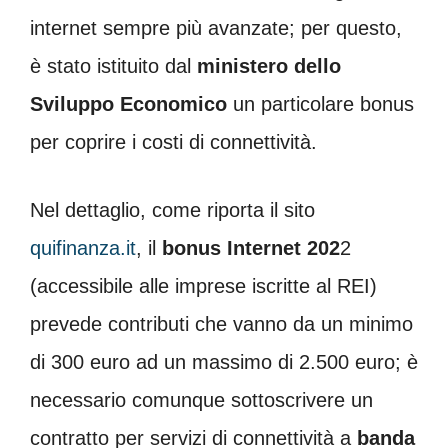
internet sempre più avanzate; per questo,
è stato istituito dal
ministero dello
Sviluppo Economico
un particolare bonus
per coprire i costi di connettività.
Nel dettaglio, come riporta il sito
quifinanza.it
, il
bonus Internet 202
2
(accessibile alle imprese iscritte al REI)
prevede contributi che vanno da un minimo
di 300 euro ad un massimo di 2.500 euro; è
necessario comunque sottoscrivere un
contratto per servizi di connettività a
banda