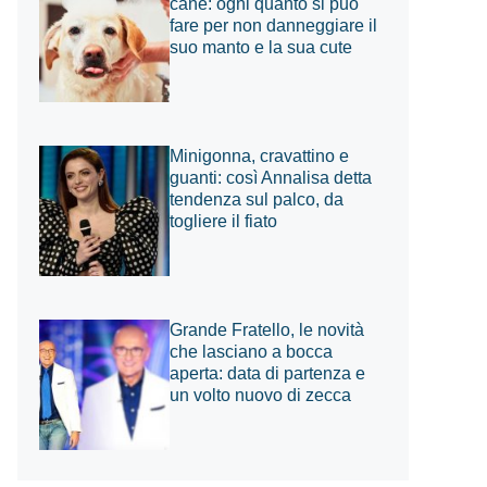
cane: ogni quanto si può
fare per non danneggiare il
suo manto e la sua cute
Minigonna, cravattino e
guanti: così Annalisa detta
tendenza sul palco, da
togliere il fiato
Grande Fratello, le novità
che lasciano a bocca
aperta: data di partenza e
un volto nuovo di zecca