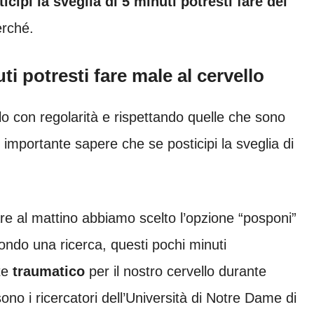
icipi la sveglia di 5 minuti potresti fare del
erché.
uti potresti fare male al cervello
o con regolarità e rispettando quelle che sono
 è importante sapere che se posticipi la sveglia di
lare al mattino abbiamo scelto l’opzione “posponi”
ndo una ricerca, questi pochi minuti
te
traumatico
per il nostro cervello durante
sono i ricercatori dell’Università di Notre Dame di