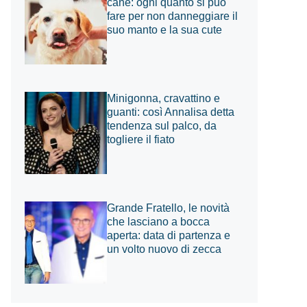
cane: ogni quanto si può
fare per non danneggiare il
suo manto e la sua cute
Minigonna, cravattino e
guanti: così Annalisa detta
tendenza sul palco, da
togliere il fiato
Grande Fratello, le novità
che lasciano a bocca
aperta: data di partenza e
un volto nuovo di zecca