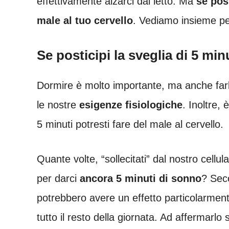
effettivamente alzarci dal letto. Ma
se post
male al tuo cervello
. Vediamo insieme p
Se posticipi la sveglia di 5 min
Dormire è molto importante, ma anche farl
le nostre
esigenze
fisiologiche
. Inoltre,
5 minuti potresti fare del male al cervello.
Quante volte, “sollecitati” dal nostro cellu
per darci
ancora 5 minuti di sonno
? Seco
potrebbero avere un effetto particolarmen
tutto il resto della giornata. Ad affermarlo 