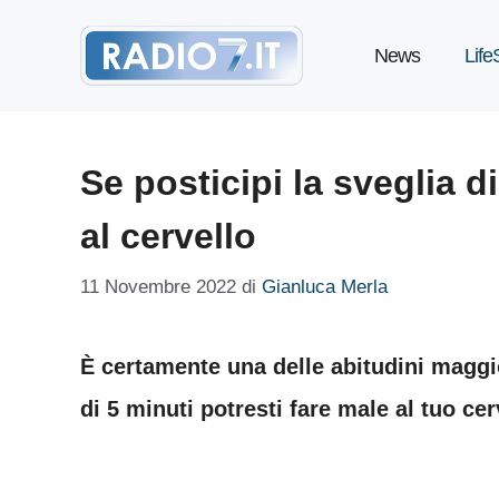
Vai
News
Life
al
contenuto
Se posticipi la sveglia d
al cervello
11 Novembre 2022
di
Gianluca Merla
È certamente una delle abitudini maggio
di 5 minuti potresti fare male al tuo cer