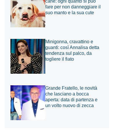
cane: ogni quanto si può
fare per non danneggiare il
suo manto e la sua cute
Minigonna, cravattino e
guanti: così Annalisa detta
tendenza sul palco, da
togliere il fiato
Grande Fratello, le novità
che lasciano a bocca
aperta: data di partenza e
un volto nuovo di zecca