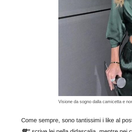
Visione da sogno dalla camicetta e non 
Come sempre, sono tantissimi i like al po
💚”
scrive lei nella didascalia, mentre nei