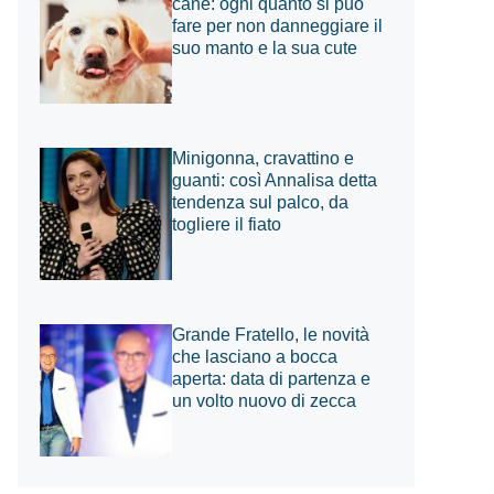
cane: ogni quanto si può
fare per non danneggiare il
suo manto e la sua cute
Minigonna, cravattino e
guanti: così Annalisa detta
tendenza sul palco, da
togliere il fiato
Grande Fratello, le novità
che lasciano a bocca
aperta: data di partenza e
un volto nuovo di zecca