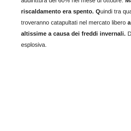
addirittura del 60% nel mese di ottobre.
Ma
riscaldamento era spento. Q
uindi tra q
troveranno catapultati nel mercato libero
a
altissime a causa dei freddi invernali.
D
esplosiva.