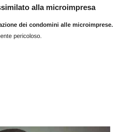
similato alla microimpresa
lazione dei condomini alle microimprese.
nte pericoloso.