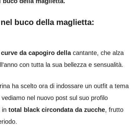
l buco della maglietta.
nel buco della maglietta:
e
curve da capogiro della
cantante, che alza
l’anno con tutta la sua bellezza e sensualità.
ina ha scelto ora di indossare un outfit a tema
vediamo nel nuovo post sul suo profilo
 in
total black circondata da zucche
, frutto
eriodo.