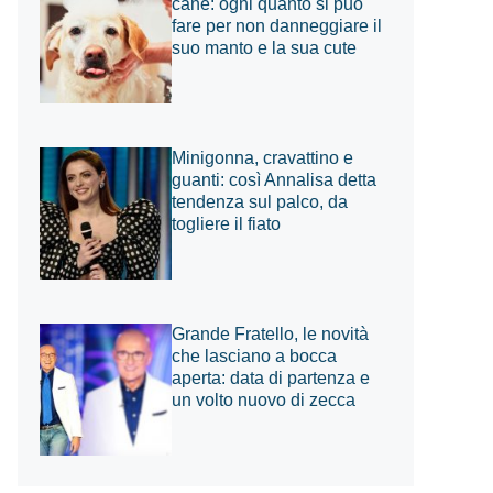
cane: ogni quanto si può
fare per non danneggiare il
suo manto e la sua cute
Minigonna, cravattino e
guanti: così Annalisa detta
tendenza sul palco, da
togliere il fiato
Grande Fratello, le novità
che lasciano a bocca
aperta: data di partenza e
un volto nuovo di zecca