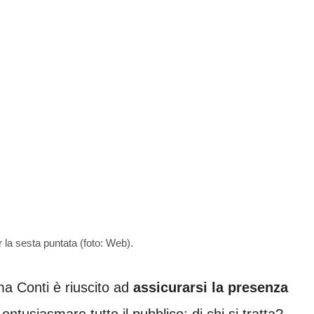
 la sesta puntata (foto: Web).
a Conti è riuscito ad
assicurarsi la presenza
entusiasmare tutto il pubblico: di chi si tratta?