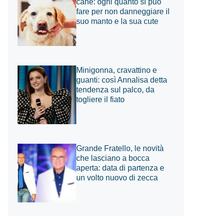
cane: ogni quanto si può
fare per non danneggiare il
suo manto e la sua cute
Minigonna, cravattino e
guanti: così Annalisa detta
tendenza sul palco, da
togliere il fiato
Grande Fratello, le novità
che lasciano a bocca
aperta: data di partenza e
un volto nuovo di zecca