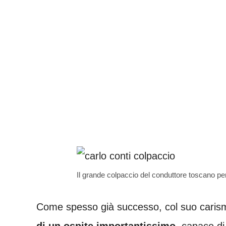
Il grande colpaccio del conduttore toscano per
Come spesso già successo, col suo carism
di un ospite importantissimo
, capace di 