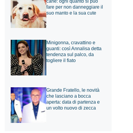
cane: ogni quanto si può
fare per non danneggiare il
suo manto e la sua cute
Minigonna, cravattino e
guanti: così Annalisa detta
tendenza sul palco, da
togliere il fiato
Grande Fratello, le novità
che lasciano a bocca
aperta: data di partenza e
un volto nuovo di zecca