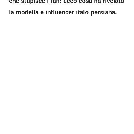
che stupisce i fan: ecco cosa ha rivelato
la modella e influencer italo-persiana.