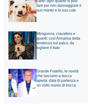
cane: ogni quanto si può
fare per non danneggiare il
suo manto e la sua cute
Minigonna, cravattino e
guanti: così Annalisa detta
tendenza sul palco, da
togliere il fiato
Grande Fratello, le novità
che lasciano a bocca
aperta: data di partenza e
un volto nuovo di zecca