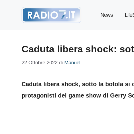
Vai
News
Life
al
contenuto
Caduta libera shock: sot
22 Ottobre 2022
di
Manuel
Caduta libera shock, sotto la botola si 
protagonisti del game show di Gerry Sc