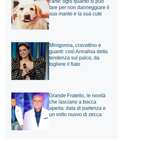
cane: ogni quanto si può
fare per non danneggiare il
suo manto e la sua cute
Minigonna, cravattino e
guanti: così Annalisa detta
tendenza sul palco, da
togliere il fiato
Grande Fratello, le novità
che lasciano a bocca
aperta: data di partenza e
un volto nuovo di zecca