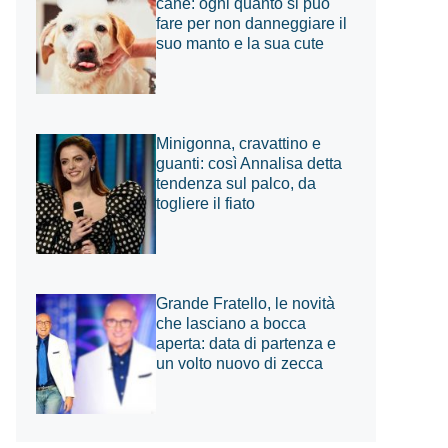
cane: ogni quanto si può
fare per non danneggiare il
suo manto e la sua cute
Minigonna, cravattino e
guanti: così Annalisa detta
tendenza sul palco, da
togliere il fiato
Grande Fratello, le novità
che lasciano a bocca
aperta: data di partenza e
un volto nuovo di zecca