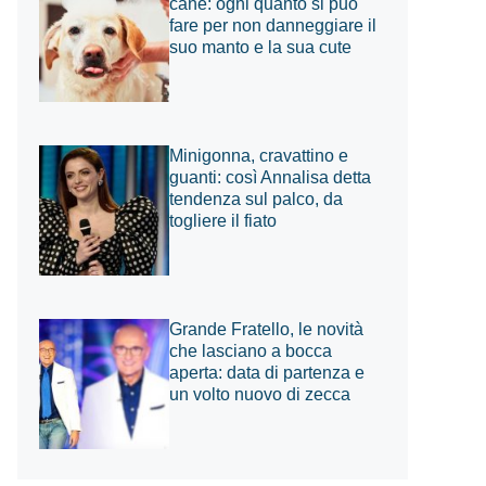
cane: ogni quanto si può
fare per non danneggiare il
suo manto e la sua cute
Minigonna, cravattino e
guanti: così Annalisa detta
tendenza sul palco, da
togliere il fiato
Grande Fratello, le novità
che lasciano a bocca
aperta: data di partenza e
un volto nuovo di zecca