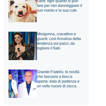
cane: ogni quanto si può
fare per non danneggiare il
suo manto e la sua cute
Minigonna, cravattino e
guanti: così Annalisa detta
tendenza sul palco, da
togliere il fiato
Grande Fratello, le novità
che lasciano a bocca
aperta: data di partenza e
un volto nuovo di zecca