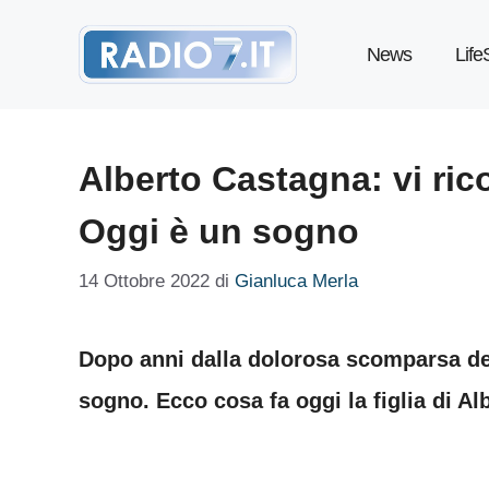
Vai
News
Life
al
contenuto
Alberto Castagna: vi rico
Oggi è un sogno
14 Ottobre 2022
di
Gianluca Merla
Dopo anni dalla dolorosa scomparsa del
sogno. Ecco cosa fa oggi la figlia di A