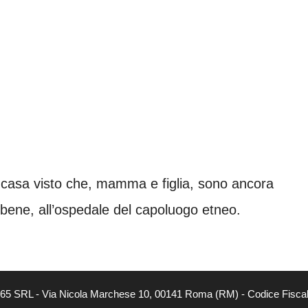
 a casa visto che, mamma e figlia, sono ancora
o bene, all’ospedale del capoluogo etneo.
 365 SRL - Via Nicola Marchese 10, 00141 Roma (RM) - Codice Fiscal