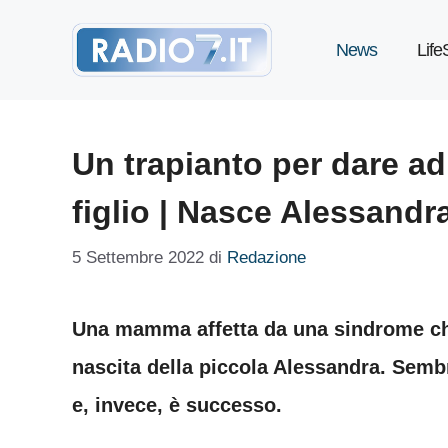
Vai
News
Life
al
contenuto
Un trapianto per dare ad
figlio | Nasce Alessandr
5 Settembre 2022
di
Redazione
Una mamma affetta da una sindrome che
nascita della piccola Alessandra. Semb
e, invece, è successo.