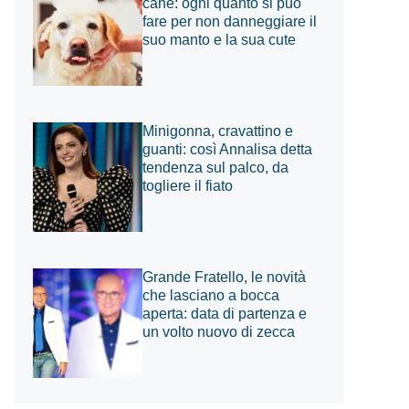
cane: ogni quanto si può
fare per non danneggiare il
suo manto e la sua cute
Minigonna, cravattino e
guanti: così Annalisa detta
tendenza sul palco, da
togliere il fiato
Grande Fratello, le novità
che lasciano a bocca
aperta: data di partenza e
un volto nuovo di zecca