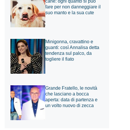
cane: ogni quanto si può
fare per non danneggiare il
suo manto e la sua cute
Minigonna, cravattino e
guanti: così Annalisa detta
tendenza sul palco, da
togliere il fiato
Grande Fratello, le novità
che lasciano a bocca
aperta: data di partenza e
un volto nuovo di zecca